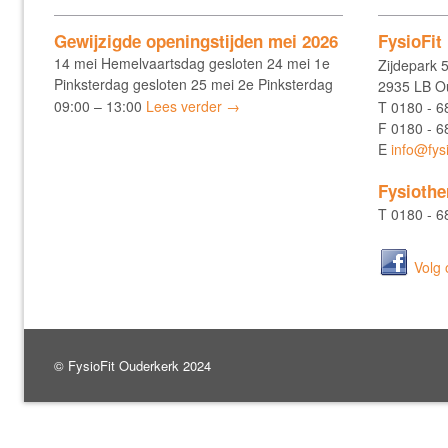
Gewijzigde openingstijden mei 2026
FysioFit
14 mei Hemelvaartsdag gesloten 24 mei 1e
Zijdepark 
Pinksterdag gesloten 25 mei 2e Pinksterdag
2935 LB Ou
09:00 – 13:00
Lees verder →
T
0180 - 6
F
0180 - 6
E
info@fysi
Fysiothe
T
0180 - 6
Volg
© FysioFit Ouderkerk 2024