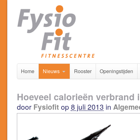
Home
Nieuws
Rooster
Openingstijden
Hoeveel calorieën verbrand i
door
Fysiofit
op
8 juli 2013
in
Algeme