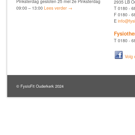
Pinksterdag gesloten 25 mei 2e Pinksterdag
2935 LB Ou
09:00 – 13:00
Lees verder →
T
0180 - 6
F
0180 - 6
E
info@fysi
Fysiothe
T
0180 - 6
Volg
© FysioFit Ouderkerk 2024