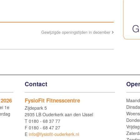
Gewijzigde openingstijden in december
Contact
Open
 2026
FysioFit Fitnesscentre
Maand
Dinsd
ei 1e
Zijdepark 5
Woens
erdag
2935 LB Ouderkerk aan den IJssel
Donde
T
0180 - 68 37 77
Vrijdag
F
0180 - 68 47 27
Zaterd
E
info@fysiofit-ouderkerk.nl
Zonda