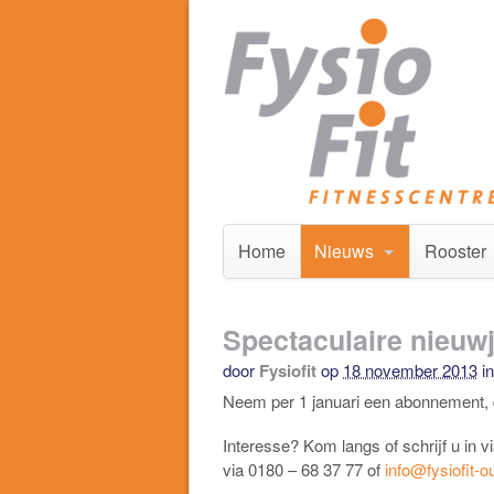
Home
Nieuws
Rooster
Spectaculaire nieuwj
door
Fysiofit
op
18 november 2013
in
Neem per 1 januari een abonnement, da
Interesse? Kom langs of schrijf u in 
via 0180 – 68 37 77 of
info@fysiofit-o