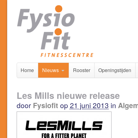
Home
Nieuws
Rooster
Openingstijden
Les Mills nieuwe release
door
Fysiofit
op
21 juni 2013
in
Alge