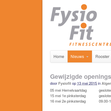
Home
Nieuws
Rooster
Gewijzigde openingst
door
Fysiofit
op
13 mei 2015
in
Alge
05 mei Hemelvaartdag
geslote
15 mei 1e pinksterdag
geslote
16 mei 2e pinksterdag
09.00-1