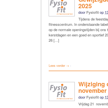
2025
door
Fysiofit
op
1
Tijdens de feestda
fitnesscentrum. In onderstaande tabel
op de normale openingstijden bij ons 
kerstdagen en een goed en sportief 
26 […]
Lees verder →
·
Wijziging 
november
door
Fysiofit
op
1
Vrijdag 21 novembe