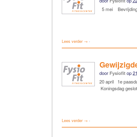
door
Fysiofit
op
22
5 mei Bevrijdings
Lees verder →
·
Gewijzigde
door
Fysiofit
op
2
20 april 1e paasd
Koningsdag geslo
Lees verder →
·