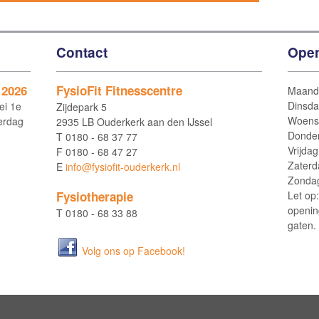
Contact
Open
 2026
FysioFit Fitnesscentre
Maand
Dinsd
ei 1e
Zijdepark 5
Woens
erdag
2935 LB Ouderkerk aan den IJssel
Donde
T
0180 - 68 37 77
Vrijdag
F
0180 - 68 47 27
Zaterd
E
info@fysiofit-ouderkerk.nl
Zonda
Let op
Fysiotherapie
openin
T
0180 - 68 33 88
gaten.
Volg ons op Facebook!