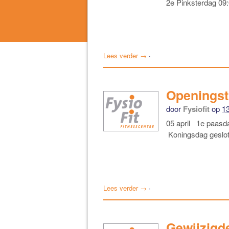
2e Pinksterdag 09:
Lees verder →
·
Openingsti
door
Fysiofit
op
1
05 april 1e paasd
Koningsdag geslo
Lees verder →
·
Gewijzigd